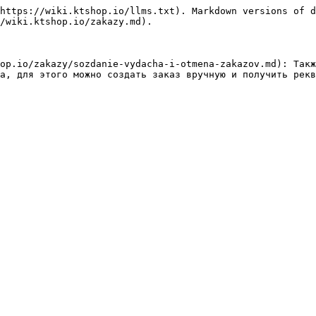
https://wiki.ktshop.io/llms.txt). Markdown versions of d
/wiki.ktshop.io/zakazy.md).

op.io/zakazy/sozdanie-vydacha-i-otmena-zakazov.md): Такж