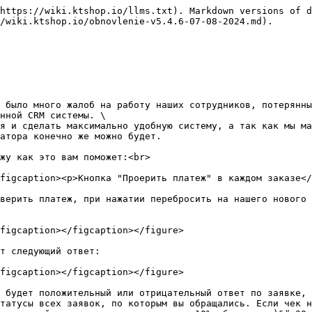
https://wiki.ktshop.io/llms.txt). Markdown versions of d
/wiki.ktshop.io/obnovlenie-v5.4.6-07-08-2024.md).

 было много жалоб на работу наших сотрудников, потерянны
нной CRM системы. \

я и сделать максимально удобную систему, а так как мы ма
атора конечно же можно будет.

жу как это вам поможет:<br>

figcaption><p>Кнопка "Проерить платеж" в каждом заказе</
верить платеж, при нажатии перебросить на нашего нового 
figcaption></figcaption></figure>

т следующий ответ:

figcaption></figcaption></figure>

 будет положительный или отрицательный ответ по заявке, 
татусы всех заявок, по которым вы обращались. Если чек н