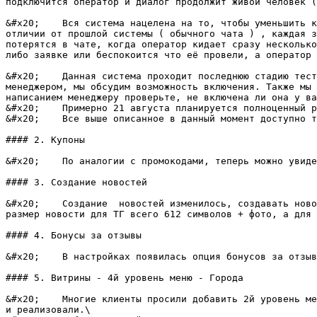
подключится оператор и диалог продолжит живой человек (
&#x20;    Вся система нацелена на то, чтобы уменьшить к
отличии от прошлой системы ( обычного чата ) , каждая з
потерятся в чате, когда оператор кидает сразу несколько
либо заявке или беспокоится что её провели, а оператор 
&#x20;    Данная система проходит последнюю стадию тест
менеджером, мы обсудим возможность включения. Также мы 
написанием менеджеру проверьте, не включена ли она у ва
&#x20;    Примерно 21 августа планируется полноценный р
&#x20;    Все выше описанное в данный момент доступно т
#### 2. Купоны

&#x20;    По аналогии с промокодами, теперь можно увиде
#### 3. Создание новостей

&#x20;    Создание  новостей изменилось, создавать ново
размер новости для ТГ всего 612 символов + фото, а для 
#### 4. Бонусы за отзывы

&#x20;    В настройках появилась опция бонусов за отзыв
#### 5. Витрины - 4й уровень меню - Города

&#x20;    Многие клиенты просили добавить 2й уровень ме
и реализовали.\
