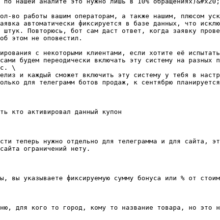
 по нашей аналите это нужно лишь в 10% обращениях)&#x20;

ол-во работы вашим операторам, а также нашим, плюсом уск
аявка автоматически фиксируется в базе данных, что исклю
 штук. Повторюсь, бот сам даст ответ, когда заявку прове
об этом не оповестил.

ирования с некоторыми клиентами, если хотите её испытать
сами будем переодически включать эту систему на разных п
с. \

елиз и каждый сможет включить эту систему у тебя в настр
олько для телеграмм ботов продаж, к сентябрю планируется
ть кто активировал данный купон

сти теперь нужно отдельно для телеграмма и для сайта, эт
сайта ограничений нету.

ы, вы указываете фиксируемую сумму бонуса или % от стоим
ню, для кого то город, кому то название товара, но это н