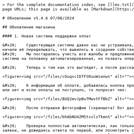
> For the complete documentation index, see [llms.txt](
page URLs; this page is available as [Markdown](https:/
# Обновление v5.4.6 07/08/2024

## Обновление магазина

#### 1. Новая система поддержки оплат

&#x20;    Существующая система давно нас не устраивала,
начали её переделывать, что вывилось в создание собстве
&#x20;    Мы постарались учесть все жалобы и предложени
система на половину автоматизированная, но позвать опер
&#x20;    Теперь о том как это выглядит, а после расска
<figure><img src="/files/cOuqscIDTFSRuuWzanws" alt=""><
&#x20;    К информации об оплате, добавилась кнопка про
или нет и если оплаты не поступало, то попросит чек:

<figure><img src="/files/BUQ2mvJpBuTMwvtFfBbZ" alt=""><
&#x20;    После отправки фотографии (скриншота) бот дас
<figure><img src="/files/bhAbNU4ZM5tsvlzTkmnS" alt=""><
&#x20;    Проверка полностью автоматическая, как только
заявки, не дожидаясь ответа по первой, или посмотреть с